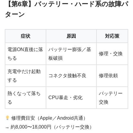
【第6章】バッテリー・ハード系の故障パ
ターン
症状
原因
対応策
電源ON直後に落
バッテリー膨張／基
修理・交換
ちる
板破損
充電中だけ起動
コネクタ接触不良
修理依頼
する
熱くなって落ち
バッテリー
CPU暴走・劣化
る
交換
修理費目安（Apple／Android共通）
→ 約8,000〜18,000円（バッテリー交換）