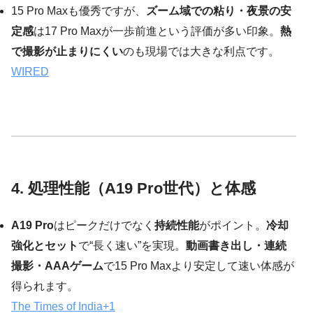
15 Pro Maxも優秀ですが、
ズーム域での粘り・夜景の安
定感
は17 Pro Maxが一歩前進という評価が多い印象。
熱
で撮影が止まりにくい
のも現場では大きな利点です。
WIRED
4. 処理性能（A19 Pro世代）と体感
A19 Pro
はピークだけでなく
持続性能
がポイント。
冷却
強化とセット
で“長く速い”を実現。
動画書き出し・連続
撮影・AAAゲーム
で15 Pro Maxより安定して速い体感が
得られます。
The Times of India
+1