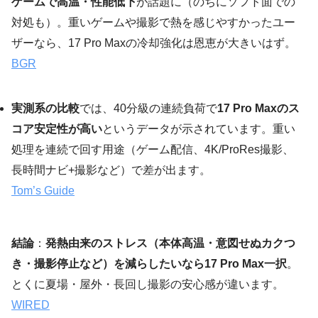
ゲームで高温・性能低下
が話題に（のちにソフト面での
対処も）。重いゲームや撮影で熱を感じやすかったユー
ザーなら、17 Pro Maxの冷却強化は恩恵が大きいはず。
BGR
実測系の比較
では、40分級の連続負荷で
17 Pro Maxのス
コア安定性が高い
というデータが示されています。重い
処理を連続で回す用途（ゲーム配信、4K/ProRes撮影、
長時間ナビ+撮影など）で差が出ます。
Tom’s Guide
結論
：
発熱由来のストレス（本体高温・意図せぬカクつ
き・撮影停止など）を減らしたいなら17 Pro Max一択
。
とくに夏場・屋外・長回し撮影の安心感が違います。
WIRED