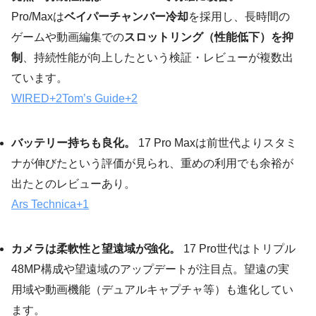
Pro/Maxは
ベイパーチャンバー冷却
を採用し、長時間の
ゲームや動画編集での
スロットリング（性能低下）を抑
制
、持続性能が向上したという検証・レビューが複数出
ています。
WIRED
+2
Tom’s Guide
+2
バッテリー持ちも良化。
17 Pro Maxは前世代よりスタミ
ナが伸びたという評価が見られ、重めの利用でも余裕が
出たとのレビューあり。
Ars Technica
+1
カメラは柔軟性と望遠域が強化。
17 Pro世代はトリプル
48MP構成や望遠域のアップデートが注目点。望遠の実
用域や動画機能（デュアルキャプチャ等）も進化してい
ます。