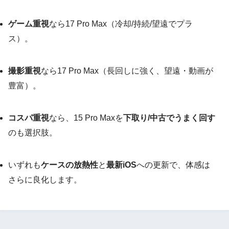
ゲーム重視
なら17 Pro Max（冷却/持続/望遠でプラ
ス）。
撮影重視
なら17 Pro Max（長回しに強く、望遠・動画が
豊富）。
コスパ重視
なら、15 Pro Maxを
下取り/中古でうまく回す
のも選択肢。
いずれも
ケースの放熱性
と
最新iOS
への更新で、体感は
さらに良化します。