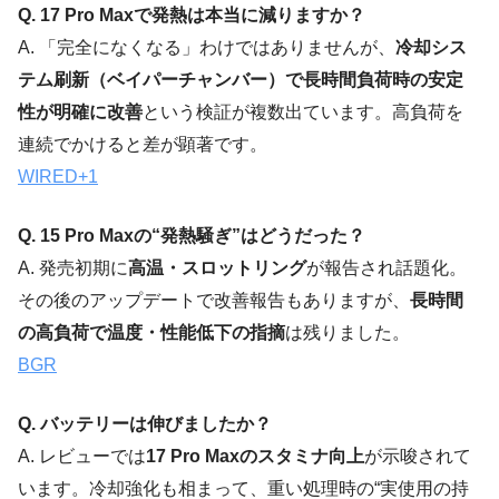
Q. 17 Pro Maxで発熱は本当に減りますか？
A. 「完全になくなる」わけではありませんが、
冷却シス
テム刷新（ベイパーチャンバー）で長時間負荷時の安定
性が明確に改善
という検証が複数出ています。高負荷を
連続でかけると差が顕著です。
WIRED
+1
Q. 15 Pro Maxの“発熱騒ぎ”はどうだった？
A. 発売初期に
高温・スロットリング
が報告され話題化。
その後のアップデートで改善報告もありますが、
長時間
の高負荷で温度・性能低下の指摘
は残りました。
BGR
Q. バッテリーは伸びましたか？
A. レビューでは
17 Pro Maxのスタミナ向上
が示唆されて
います。冷却強化も相まって、重い処理時の“実使用の持