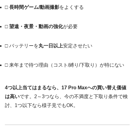
□
長時間ゲーム/動画撮影
をよくする
□
望遠・夜景・動画の強化
が必要
□ バッテリーを
丸一日以上
安定させたい
□ 来年まで待つ理由（コスト/縛り/下取り）が特にない
4つ以上当てはまるなら、17 Pro Maxへの買い替え価値
は高い
です。2～3つなら、今の不満度と下取り条件で検
討、1つ以下なら様子見でもOK。