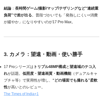
結論
：
長時間ゲーム/撮影/マップ/テザリングなど“連続重
負荷”で差が出る
。普段づかいでも「発熱しにくい=消費
が緩やか」になりやすいのが17 Pro Max。
3. カメラ：望遠・動画・使い勝手
17 Proシリーズは
トリプル48MP構成
と
望遠域のテコ入
れ
が話題。
低照度・望遠画質・動画機能
（デュアルキャ
プチャ等）で実用性が増し、
“どの場面でも撮れる”柔軟
性
が高いとのレビュー。
The Times of India
+1