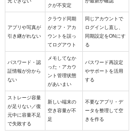
元できない
が最新か確認
クが不安定
クラウド同期
同じアカウントで
アプリや写真が
がオフ・アカ
ログインし直し、
引き継がれない
ウントを誤っ
同期設定をONにす
てログアウト
る
メモしてなか
パスワード・認
パスワード再設定
った・アカウ
証情報が分から
やサポートを活用
ント管理状態
ない
する
があいまい
ストレージ容量
新しい端末の
不要なアプリ・デ
が足りない／復
空き容量が不
ータを整理して空
元中に容量不足
足
きを作る
で失敗する