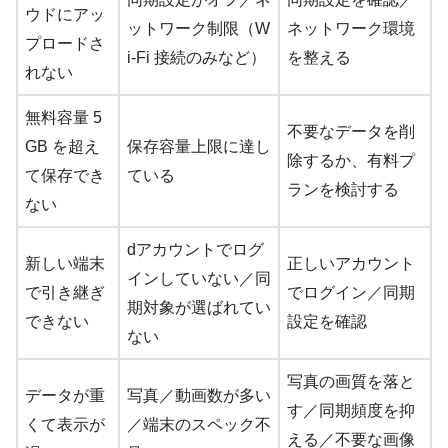
ウドにアッ
ットワーク制限（W
ネットワーク環境
プロードさ
i-Fi 接続のみなど）
を整える
れない
無料容量 5
不要なデータを削
GB を超え
保存容量上限に達し
除するか、有料プ
て保存でき
ている
ランを検討する
ない
dアカウントでログ
新しい端末
正しいアカウント
インしていない／同
で引き継ぎ
でログイン／同期
期対象が選ばれてい
できない
設定を確認
ない
写真の画質を落と
データが重
写真／動画数が多い
す／同期頻度を抑
くて表示が
／端末のスペック不
える／不要な画像